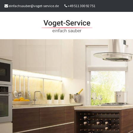
einfachsauber@voget-service.de
+49 511 300 92 751