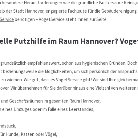
h besondere Herausforderungen wie die gründliche Buttersäure Reinigun
alb der Stadt Hannover, engagierte Fachleute für die Gebäudereinigung
Service
benötigen – VogetService steht Ihnen zur Seite.
elle Putzhilfe im Raum Hannover? Voget
rundsätzlich empfehlenswert, schon aus hygienischen Gründen. Doch i
t beziehungsweise die Möglichkeiten, um sich persönlich der anspruchs
zu widmen. Wie gut, dass es VogetService gibt! Wir sind Ihre gleicher
nover. Wir übernehmen für Sie darüber hinaus eine Vielzahl von weiteren
- und Geschäftsräumen im gesamten Raum Hannover,
 eines Umzuges oder im Falle eines Leerstandes,
ndstück,
für Hunde, Katzen oder Vögel,